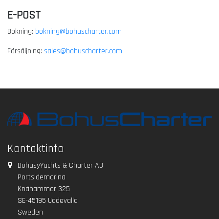
E-POST
Bokning:
bokning@bohuscharter.com
Försäljning:
sales@bohuscharter
.com
Kontaktinfo
BohusyYachts & Charter AB
Portsidemarina
Knähammar 325
SE-45195 Uddevalla
Sweden