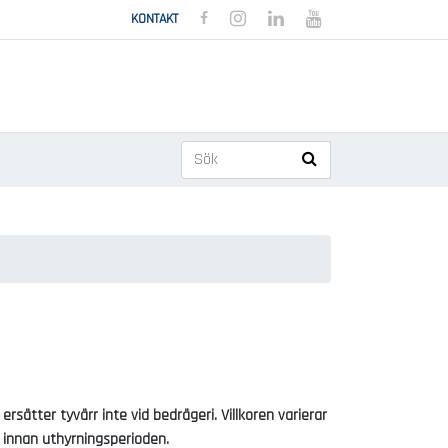
BOHUSCHARTER FACEBOOK
BOHUSCHARTER INSTAGRAM
BOHUSCHARTER LINKEDIN
BOHUSCHARTER YOUT
KONTAKT
Search
rsätter tyvärr inte vid bedrägeri. Villkoren varierar
or innan uthyrningsperioden.