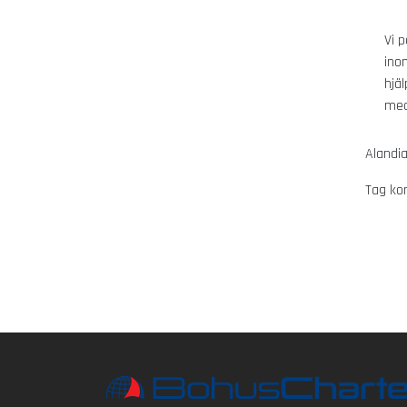
Vi 
ino
hjä
med
Alandia
Tag ko