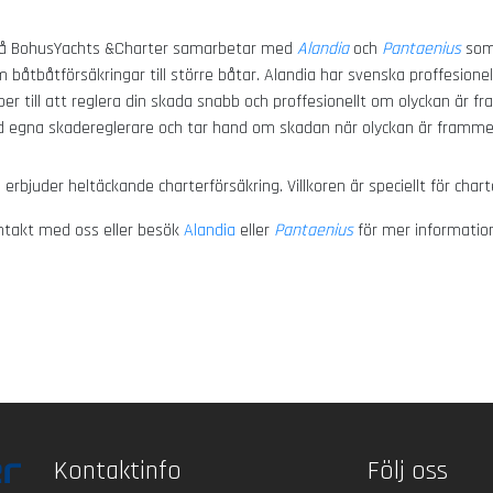
på BohusYachts &Charter samarbetar med
Alandia
och
Pantaenius
som 
m båtbåtförsäkringar till större båtar. Alandia har svenska proffesionel
lper till att reglera din skada snabb och proffesionellt om olyckan är
 egna skadereglerare och tar hand om skadan när olyckan är framme
 erbjuder heltäckande charterförsäkring. Villkoren är speciellt för cha
ntakt med oss eller besök
Alandia
eller
Pantaenius
för mer informatio
Kontaktinfo
Följ oss