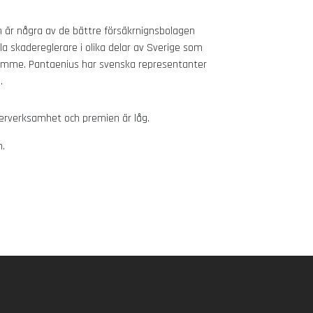
är några av de bättre försäkrnignsbolagen
la skadereglerare i olika delar av Sverige som
 framme. Pantaenius har svenska representanter
.
rterverksamhet och premien är låg.
n.